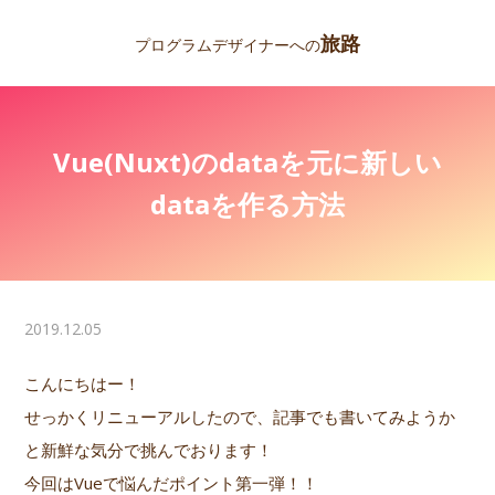
旅路
プログラムデザイナーへの
Vue(Nuxt)のdataを元に新しい
dataを作る方法
2019.12.05
こんにちはー！
せっかくリニューアルしたので、記事でも書いてみようか
と新鮮な気分で挑んでおります！
今回はVueで悩んだポイント第一弾！！