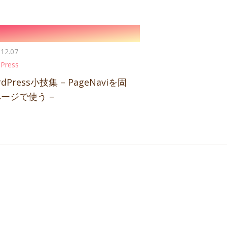
.12.07
Press
rdPress小技集 – PageNaviを固
ージで使う –